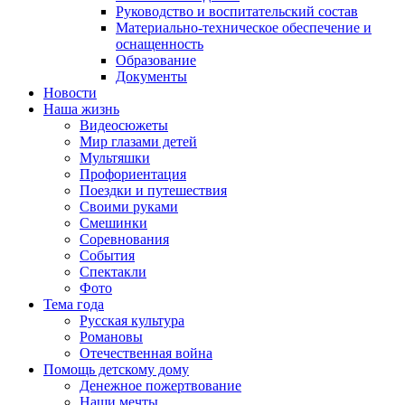
Руководство и воспитательский состав
Материально-техническое обеспечение и
оснащенность
Образование
Документы
Новости
Наша жизнь
Видеосюжеты
Мир глазами детей
Мультяшки
Профориентация
Поездки и путешествия
Своими руками
Смешинки
Соревнования
События
Спектакли
Фото
Тема года
Русская культура
Романовы
Отечественная война
Помощь детскому дому
Денежное пожертвование
Наши мечты