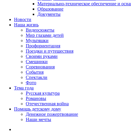
Материально-техническое обеспечение и осн
Образование
Документы
Новости
Наша жизнь
Видеосюжеты
Мир глазами детей
Мультяшки
Профориентация
Поездки и путешествия
Своими руками
Смешинки
Соревнования
События
Спектакли
Фото
Тема года
Русская культура
Романовы
Отечественная война
Помощь детскому дому
Денежное пожертвование
Наши мечты