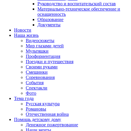
Руководство и воспитательский состав
Материально-техническое обеспечение и
оснащенность
Образование
Документы
Новости
Наша жизнь
Видеосюжеты
Мир глазами детей
Мультяшки
Профориентация
Поездки и путешествия
Своими руками
Смешинки
Соревнования
События
Спектакли
Фото
Тема года
Русская культура
Романовы
Отечественная война
Помощь детскому дому
Денежное пожертвование
Наши мечты