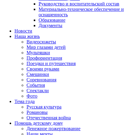
Руководство и воспитательский состав
Материально-техническое обеспечение и
оснащенность
Образование
Документы
Новости
Наша жизнь
Видеосюжеты
Мир глазами детей
Мультяшки
Профориентация
Поездки и путешествия
Своими руками
Смешинки
Соревнования
События
Спектакли
Фото
Тема года
Русская культура
Романовы
Отечественная война
Помощь детскому дому
Денежное пожертвование
Наши мечты