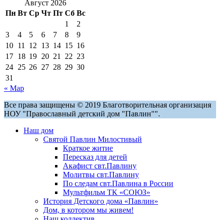
Август 2026
Пн
Вт
Ср
Чт
Пт
Сб
Вс
1
2
3
4
5
6
7
8
9
10
11
12
13
14
15
16
17
18
19
20
21
22
23
24
25
26
27
28
29
30
31
« Мар
Все права защищены © 2019 Благотворительная организация
НОУ "Православный детский дом "Павлин"".
Наш дом
Святой Павлин Милостивый
Краткое житие
Пересказ для детей
Акафист свт.Павлину
Молитвы свт.Павлину
По следам свт.Павлина в России
Мультфильм ТК «СОЮЗ»
История Детского дома «Павлин»
Дом, в котором мы живем!
Наш коллектив