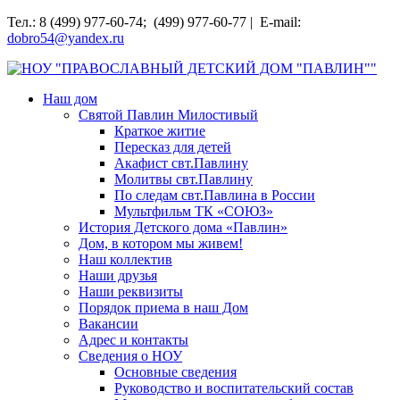
Перейти
Тел.: 8 (499) 977-60-74; (499) 977-60-77 | E-mail:
к
dobro54@yandex.ru
содержимому
НОУ "ПРАВОСЛАВНЫЙ ДЕТСКИЙ ДОМ "ПАВЛИН""
Наш дом
Святой Павлин Милостивый
Краткое житие
Пересказ для детей
Акафист свт.Павлину
Молитвы свт.Павлину
По следам свт.Павлина в России
Мультфильм ТК «СОЮЗ»
История Детского дома «Павлин»
Дом, в котором мы живем!
Наш коллектив
Наши друзья
Наши реквизиты
Порядок приема в наш Дом
Вакансии
Адрес и контакты
Сведения о НОУ
Основные сведения
Руководство и воспитательский состав