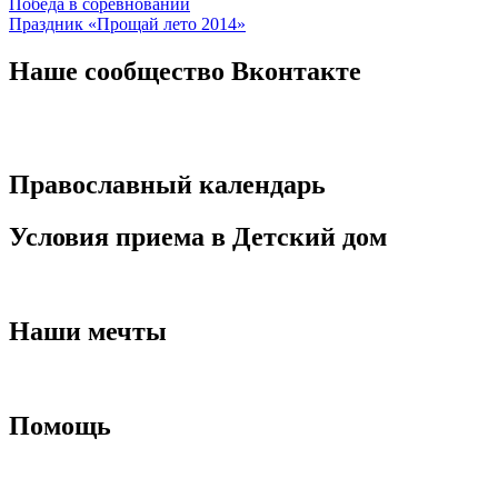
Навигация
Победа в соревновании
Праздник «Прощай лето 2014»
по
записям
Наше сообщество Вконтакте
Православный календарь
Условия приема в Детский дом
Наши мечты
Помощь