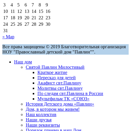
3
4
5
6
7
8
9
10
11
12
13
14
15
16
17
18
19
20
21
22
23
24
25
26
27
28
29
30
31
« Мар
Все права защищены © 2019 Благотворительная организация
НОУ "Православный детский дом "Павлин"".
Наш дом
Святой Павлин Милостивый
Краткое житие
Пересказ для детей
Акафист свт.Павлину
Молитвы свт.Павлину
По следам свт.Павлина в России
Мультфильм ТК «СОЮЗ»
История Детского дома «Павлин»
Дом, в котором мы живем!
Наш коллектив
Наши друзья
Наши реквизиты
Порядок приема в наш Дом