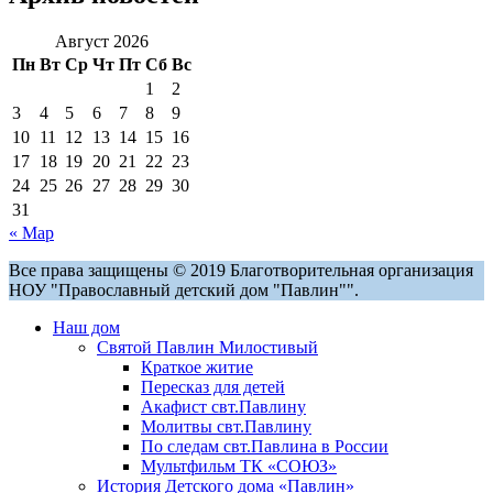
Август 2026
Пн
Вт
Ср
Чт
Пт
Сб
Вс
1
2
3
4
5
6
7
8
9
10
11
12
13
14
15
16
17
18
19
20
21
22
23
24
25
26
27
28
29
30
31
« Мар
Все права защищены © 2019 Благотворительная организация
НОУ "Православный детский дом "Павлин"".
Наш дом
Святой Павлин Милостивый
Краткое житие
Пересказ для детей
Акафист свт.Павлину
Молитвы свт.Павлину
По следам свт.Павлина в России
Мультфильм ТК «СОЮЗ»
История Детского дома «Павлин»