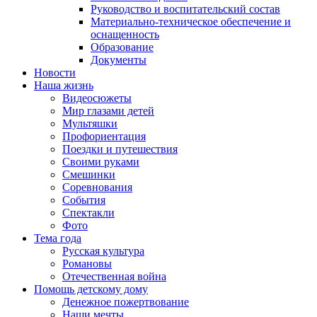
Руководство и воспитательский состав
Материально-техническое обеспечение и
оснащенность
Образование
Документы
Новости
Наша жизнь
Видеосюжеты
Мир глазами детей
Мультяшки
Профориентация
Поездки и путешествия
Своими руками
Смешинки
Соревнования
События
Спектакли
Фото
Тема года
Русская культура
Романовы
Отечественная война
Помощь детскому дому
Денежное пожертвование
Наши мечты