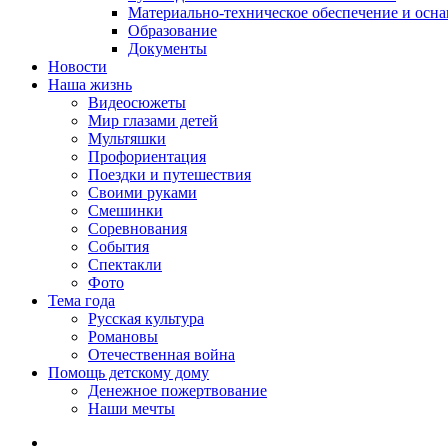
Материально-техническое обеспечение и осн
Образование
Документы
Новости
Наша жизнь
Видеосюжеты
Мир глазами детей
Мультяшки
Профориентация
Поездки и путешествия
Своими руками
Смешинки
Соревнования
События
Спектакли
Фото
Тема года
Русская культура
Романовы
Отечественная война
Помощь детскому дому
Денежное пожертвование
Наши мечты