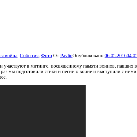
ая война
,
События
,
Фото
От
Pavlin
Опубликовано
06.05.2016
04.0
ки участвуют в митинге, посвященному памяти воинов, павших 
 раз мы подготовили стихи и песни о войне и выступили с ними
ее.