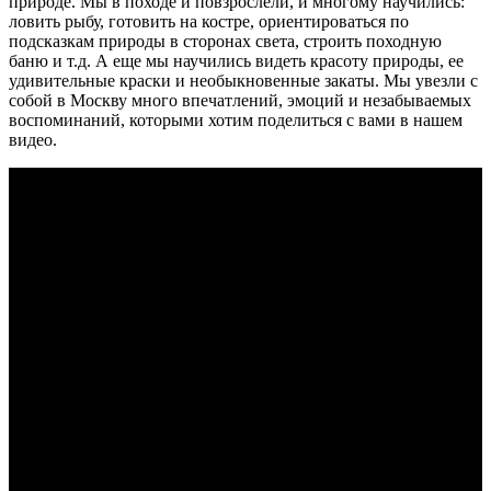
природе. Мы в походе и повзрослели, и многому научились:
ловить рыбу, готовить на костре, ориентироваться по
подсказкам природы в сторонах света, строить походную
баню и т.д. А еще мы научились видеть красоту природы, ее
удивительные краски и необыкновенные закаты. Мы увезли с
собой в Москву много впечатлений, эмоций и незабываемых
воспоминаний, которыми хотим поделиться с вами в нашем
видео.