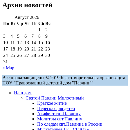
Архив новостей
Август 2026
Пн
Вт
Ср
Чт
Пт
Сб
Вс
1
2
3
4
5
6
7
8
9
10
11
12
13
14
15
16
17
18
19
20
21
22
23
24
25
26
27
28
29
30
31
« Мар
Все права защищены © 2019 Благотворительная организация
НОУ "Православный детский дом "Павлин"".
Наш дом
Святой Павлин Милостивый
Краткое житие
Пересказ для детей
Акафист свт.Павлину
Молитвы свт.Павлину
По следам свт.Павлина в России
Мультфильм ТК «СОЮЗ»