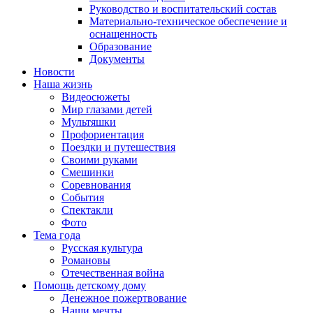
Руководство и воспитательский состав
Материально-техническое обеспечение и
оснащенность
Образование
Документы
Новости
Наша жизнь
Видеосюжеты
Мир глазами детей
Мультяшки
Профориентация
Поездки и путешествия
Своими руками
Смешинки
Соревнования
События
Спектакли
Фото
Тема года
Русская культура
Романовы
Отечественная война
Помощь детскому дому
Денежное пожертвование
Наши мечты