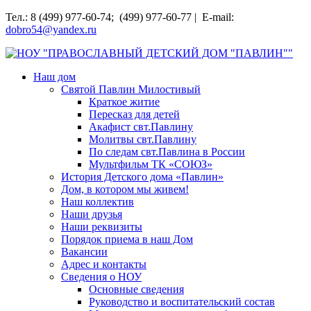
Перейти
Тел.: 8 (499) 977-60-74; (499) 977-60-77 | E-mail:
к
dobro54@yandex.ru
содержимому
НОУ "ПРАВОСЛАВНЫЙ ДЕТСКИЙ ДОМ "ПАВЛИН""
Наш дом
Святой Павлин Милостивый
Краткое житие
Пересказ для детей
Акафист свт.Павлину
Молитвы свт.Павлину
По следам свт.Павлина в России
Мультфильм ТК «СОЮЗ»
История Детского дома «Павлин»
Дом, в котором мы живем!
Наш коллектив
Наши друзья
Наши реквизиты
Порядок приема в наш Дом
Вакансии
Адрес и контакты
Сведения о НОУ
Основные сведения
Руководство и воспитательский состав