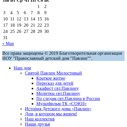
Пн
Вт
Ср
Чт
Пт
Сб
Вс
1
2
3
4
5
6
7
8
9
10
11
12
13
14
15
16
17
18
19
20
21
22
23
24
25
26
27
28
29
30
31
« Мар
Все права защищены © 2019 Благотворительная организация
НОУ "Православный детский дом "Павлин"".
Наш дом
Святой Павлин Милостивый
Краткое житие
Пересказ для детей
Акафист свт.Павлину
Молитвы свт.Павлину
По следам свт.Павлина в России
Мультфильм ТК «СОЮЗ»
История Детского дома «Павлин»
Дом, в котором мы живем!
Наш коллектив
Наши друзья