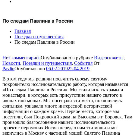
По следам Павлина в России
Главная
Поездки и путешествия
По следам Павлина в России
для
Нет комментариев
Опубликовано в рубрике
Видеосюжеты
,
По
Новости
,
Поездки и путешествия
,
События
От
следам
Pavlin
Опубликовано
06.02.2019
25.04.2019
Павлина
В этом году мы решили посвятить своему святому
в
покровителю исследовательскую работу, которая называется
России
«По следам Павлина в России». Мы стали искать храмы и
монастыри, в которых есть присутствие нашего святого в
иконах или мощах. Мы посещали эти места, поклонялись
святыням, узнавали много интересной исторической
информации о каждом храме. Первое место, которое мы
посетили, был Покровский храм на Высоком в г. Боровск. Там
произошло благословение нашего исследовательского
проекта: иеромонах Иосиф передал нам эти мощи и мы
вернулись в Москву с частицей мощей Святого Павлина