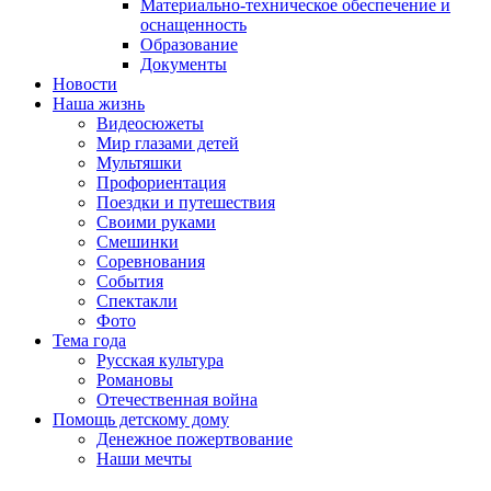
Материально-техническое обеспечение и
оснащенность
Образование
Документы
Новости
Наша жизнь
Видеосюжеты
Мир глазами детей
Мультяшки
Профориентация
Поездки и путешествия
Своими руками
Смешинки
Соревнования
События
Спектакли
Фото
Тема года
Русская культура
Романовы
Отечественная война
Помощь детскому дому
Денежное пожертвование
Наши мечты