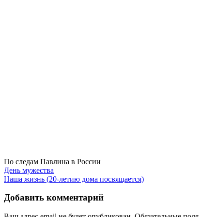
По следам Павлина в России
Навигация
День мужества
Наша жизнь (20-летию дома посвящается)
по
записям
Добавить комментарий
Ваш адрес email не будет опубликован.
Обязательные поля