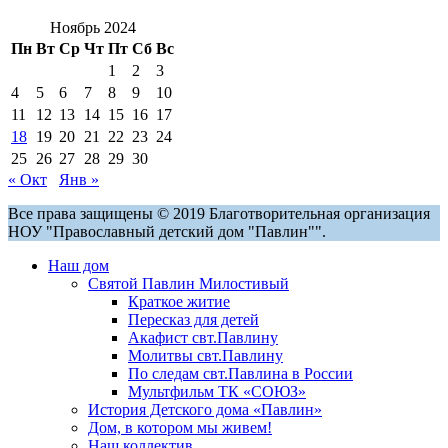
Ноябрь 2024
Пн
Вт
Ср
Чт
Пт
Сб
Вс
1
2
3
4
5
6
7
8
9
10
11
12
13
14
15
16
17
18
19
20
21
22
23
24
25
26
27
28
29
30
« Окт
Янв »
Все права защищены © 2019 Благотворительная организация
НОУ "Православный детский дом "Павлин"".
Наш дом
Святой Павлин Милостивый
Краткое житие
Пересказ для детей
Акафист свт.Павлину
Молитвы свт.Павлину
По следам свт.Павлина в России
Мультфильм ТК «СОЮЗ»
История Детского дома «Павлин»
Дом, в котором мы живем!
Наш коллектив