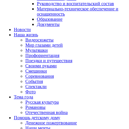
Руководство и воспитательский состав
Материально-техническое обеспечение и
оснащенность
Образование
Документы
Новости
Наша жизнь
Видеосюжеты
Мир глазами детей
Мультяшки
Профориентация
Поездки и путешествия
Своими руками
Смешинки
Соревнования
События
Спектакли
Фото
Тема года
Русская культура
Романовы
Отечественная война
Помощь детскому дому
Денежное пожертвование
Наши мечты