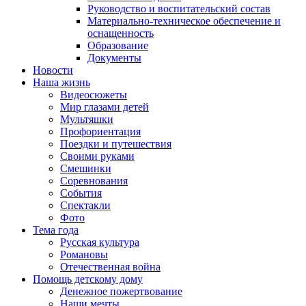
Руководство и воспитательский состав
Материально-техническое обеспечение и
оснащенность
Образование
Документы
Новости
Наша жизнь
Видеосюжеты
Мир глазами детей
Мультяшки
Профориентация
Поездки и путешествия
Своими руками
Смешинки
Соревнования
События
Спектакли
Фото
Тема года
Русская культура
Романовы
Отечественная война
Помощь детскому дому
Денежное пожертвование
Наши мечты