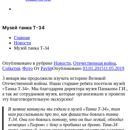
Музей танка Т-34
Главная
Новости
Музей танка Т-34
Опубликовано в рубрике
Новости
,
Отечественная война
,
События
,
Фото
От
Pavlin
Опубликовано
03.01.2015
11.05.2019
3 января мы продолжили изучать историю Великой
Отечественной войны. Наши старшие ребята посетили музей
«Танка Т-34». Мы благодарим директора музея Панькина Г.И.,
а так же сотрудников музея, которые организовали и провели
эту благотворительную экскурсию!
В зимние каникулы мы ездили в музей «Танка Т-34», там
нам рассказывали про то, как фашисты боялись танка
Т-34. Они его боялись потому, что он был легкий, обходил
немецких «Тигров» с боку и пробивал их броню. Танк-34
очень уютный, в него могло помещаться четыре человека.