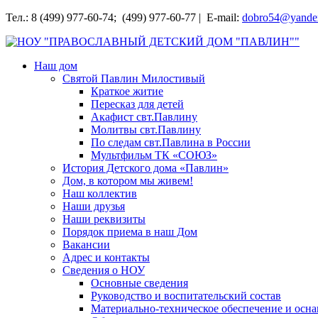
Перейти
Тел.: 8 (499) 977-60-74; (499) 977-60-77 | E-mail:
dobro54@yande
к
содержимому
НОУ "ПРАВОСЛАВНЫЙ ДЕТСКИЙ ДОМ "ПАВЛИН""
Наш дом
Святой Павлин Милостивый
Краткое житие
Пересказ для детей
Акафист свт.Павлину
Молитвы свт.Павлину
По следам свт.Павлина в России
Мультфильм ТК «СОЮЗ»
История Детского дома «Павлин»
Дом, в котором мы живем!
Наш коллектив
Наши друзья
Наши реквизиты
Порядок приема в наш Дом
Вакансии
Адрес и контакты
Сведения о НОУ
Основные сведения
Руководство и воспитательский состав
Материально-техническое обеспечение и осн