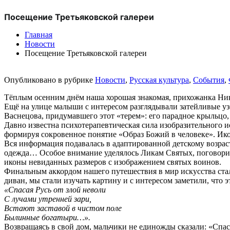
Посещение Третьяковской галереи
Главная
Новости
Посещение Третьяковской галереи
Опубликовано в рубрике
Новости
,
Русская культура
,
События
,
Тёплым осенним днём наша хорошая знакомая, прихожанка Ник
Ещё на улице малыши с интересом разглядывали затейливые уз
Васнецова, придумавшего этот «терем»: его парадное крыльцо,
Давно известна психотерапевтическая сила изобразительного и
формируя сокровенное понятие «Образ Божий в человеке». Икон
Вся информация подавалась в адаптированной детскому возраст
одежда… Особое внимание уделялось Ликам Святых, поговорили 
иконы невиданных размеров с изображением святых воинов.
Финальным аккордом нашего путешествия в мир искусства ста
диван, мы стали изучать картину и с интересом заметили, что 
«Спасая Русь от злой неволи
С лучами утренней зари,
Встают заставой в чистом поле
Былинные богатыри…».
Возвращаясь в свой дом, мальчики не единожды сказали: «Спас