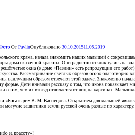
Фото
От
Pavlin
Опубликовано
30.10.2015
11.05.2019
ольского храма, начала знакомить наших малышей с сокровищам
оры дома сказочной красоты. Они радостно откликнулись на зна
 решётчатые окна (в доме «Павлин» есть репродукции его работ)
скусства. Рассматривание светлых образов особо благотворно вл
ы наилучшим образом отвечают этой задаче. Знакомство началос
у форме. Дети внимали рассказу о том, что икона показывает ми
о том, чем их взгляд отличается от лиц на картинах. Мальчики
ли «Богатыри» В. М. Васнецова. Открытием для малышей явился
эти могучие защитники земли русской очень разные по характеру,
ибо за красоту»!