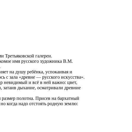
и Третьяковской галереи.
комое имя русского художника В.М.
.
ияет на душу ребёнка, успокаивая и
ь с зала «древне — русского искусства».
р невидимый и всё в ней важно: цвет,
, затаив дыхание, осматривали древние
 размер полотна. Присев на бархатный
 но когда надо отстоять родную землю: