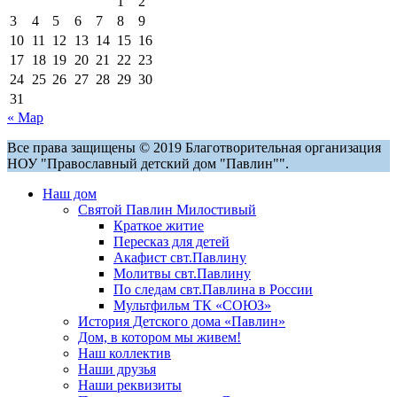
1
2
3
4
5
6
7
8
9
10
11
12
13
14
15
16
17
18
19
20
21
22
23
24
25
26
27
28
29
30
31
« Мар
Все права защищены © 2019 Благотворительная организация
НОУ "Православный детский дом "Павлин"".
Наш дом
Святой Павлин Милостивый
Краткое житие
Пересказ для детей
Акафист свт.Павлину
Молитвы свт.Павлину
По следам свт.Павлина в России
Мультфильм ТК «СОЮЗ»
История Детского дома «Павлин»
Дом, в котором мы живем!
Наш коллектив
Наши друзья
Наши реквизиты