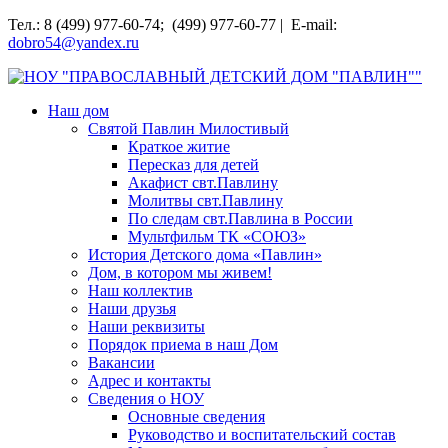
Перейти
Тел.: 8 (499) 977-60-74; (499) 977-60-77 | E-mail:
к
dobro54@yandex.ru
содержимому
НОУ "ПРАВОСЛАВНЫЙ ДЕТСКИЙ ДОМ "ПАВЛИН""
Наш дом
Святой Павлин Милостивый
Краткое житие
Пересказ для детей
Акафист свт.Павлину
Молитвы свт.Павлину
По следам свт.Павлина в России
Мультфильм ТК «СОЮЗ»
История Детского дома «Павлин»
Дом, в котором мы живем!
Наш коллектив
Наши друзья
Наши реквизиты
Порядок приема в наш Дом
Вакансии
Адрес и контакты
Сведения о НОУ
Основные сведения
Руководство и воспитательский состав