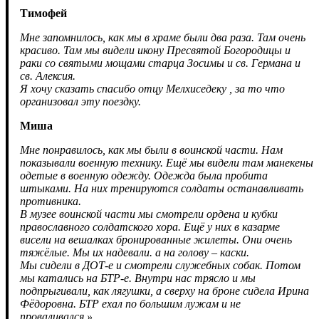
Тимофей
Мне запомнилось, как мы в храме были два раза. Там очень
красиво. Там мы видели икону Пресвятой Богородицы и
раки со святыми мощами старца Зосимы и св. Германа и
св. Алексия.
Я хочу сказать спасибо отцу Мелхиседеку , за то что
организовал эту поездку.
Миша
Мне понравилось, как мы были в воинской части. Нам
показывали военную технику. Ещё мы видели там манекены
одетые в военную одежду. Одежда была пробита
штыками. На них тренируются солдаты останавливать
противника.
В музее воинской части мы смотрели ордена и кубки
православного солдатского хора. Ещё у них в казарме
висели на вешалках бронированные жилеты. Они очень
тяжёлые. Мы их надевали. а на голову – каски.
Мы сидели в ДОТ-е и смотрели служебных собак. Потом
мы катались на БТР-е. Внутри нас трясло и мы
подпрыгивали, как лягушки, а сверху на броне сидела Ирина
Фёдоровна. БТР ехал по большим лужам и не
проваливался.»