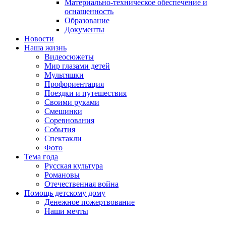
Материально-техническое обеспечение и
оснащенность
Образование
Документы
Новости
Наша жизнь
Видеосюжеты
Мир глазами детей
Мультяшки
Профориентация
Поездки и путешествия
Своими руками
Смешинки
Соревнования
События
Спектакли
Фото
Тема года
Русская культура
Романовы
Отечественная война
Помощь детскому дому
Денежное пожертвование
Наши мечты