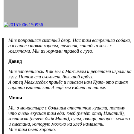
Мне понравился скотный двор. Нас там встретила собака,
а в сарае стояли коровы, телёнок, лошадь и козы с
козлятами. Мы их кормили травой с луга.
Давид
Мне запомнилось. Как мы с Максимом и ребятами играли на
лугу. Потом ели о-о-очень большой арбуз.
А отец Мелхиседек принёс и показал нам Кузю- это такая
саранча египетская. А ещё мы ездили на танке.
Миша
Мы в монастыре с большим аппетитом кушали, потому
что очень вкусная там еда: хлеб (печёт отец Игнатий),
коврижки (печёт дядя Миша), супы, овощи, творог, молоко
и сметана, которую можно на хлеб намазать.
Мне там было хорошо.