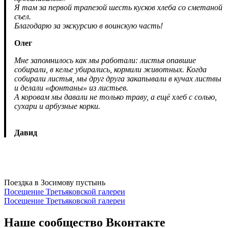
Я там за первой трапезой шесть кусков хлеба со сметаной
съел.
Благодарю за экскурсию в воинскую часть!
Олег
Мне запомнилось как мы работали: листья опавшие
собирали, в келье убирались, кормили животных. Когда
собирали листья, мы друг друга закапывали в кучах листвы
и делали «фонтаны» из листьев.
А коровам мы давали не только траву, а ещё хлеб с солью,
сухари и арбузные корки.
Давид
Поездка в Зосимову пустынь
Навигация
Посещение Третьяковской галереи
Посещение Третьяковской галереи
по
записям
Наше сообщество Вконтакте