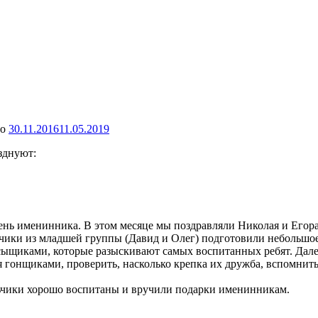
но
30.11.2016
11.05.2019
зднуют:
ь именинника. В этом месяце мы поздравляли Николая и Егора
чики из младшей группы (Давид и Олег) подготовили небольшое
 сыщиками, которые разыскивают самых воспитанных ребят. Дал
я гонщиками, проверить, насколько крепка их дружба, вспомнит
льчики хорошо воспитаны и вручили подарки именинникам.