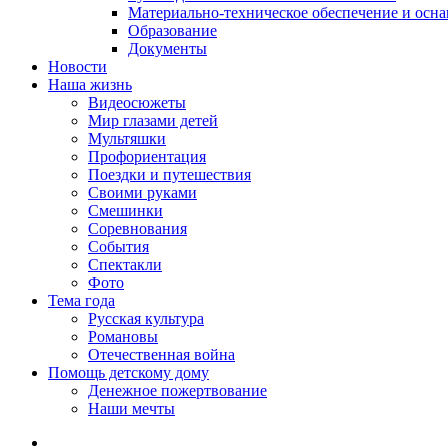
Материально-техническое обеспечение и осн
Образование
Документы
Новости
Наша жизнь
Видеосюжеты
Мир глазами детей
Мультяшки
Профориентация
Поездки и путешествия
Своими руками
Смешинки
Соревнования
События
Спектакли
Фото
Тема года
Русская культура
Романовы
Отечественная война
Помощь детскому дому
Денежное пожертвование
Наши мечты