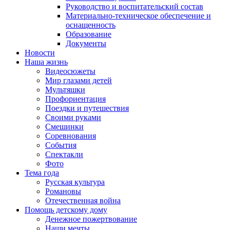
Руководство и воспитательский состав
Материально-техническое обеспечение и
оснащенность
Образование
Документы
Новости
Наша жизнь
Видеосюжеты
Мир глазами детей
Мультяшки
Профориентация
Поездки и путешествия
Своими руками
Смешинки
Соревнования
События
Спектакли
Фото
Тема года
Русская культура
Романовы
Отечественная война
Помощь детскому дому
Денежное пожертвование
Наши мечты