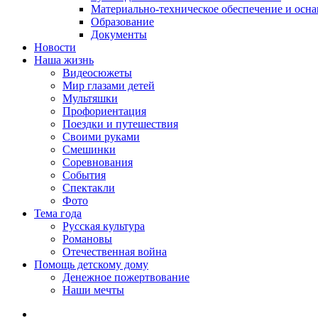
Материально-техническое обеспечение и осн
Образование
Документы
Новости
Наша жизнь
Видеосюжеты
Мир глазами детей
Мультяшки
Профориентация
Поездки и путешествия
Своими руками
Смешинки
Соревнования
События
Спектакли
Фото
Тема года
Русская культура
Романовы
Отечественная война
Помощь детскому дому
Денежное пожертвование
Наши мечты