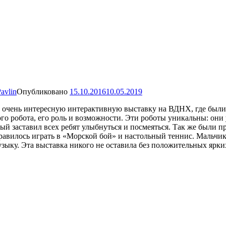
avlin
Опубликовано
15.10.2016
10.05.2019
 очень интересную интерактивную выставку на ВДНХ, где были 
ого робота, его роль и возможности. Эти роботы уникальны: они
ый заставил всех ребят улыбнуться и посмеяться. Так же были п
нравилось играть в «Морской бой» и настольный теннис. Мальчи
ыку. Эта выставка никого не оставила без положительных ярки