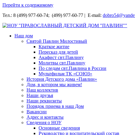
Перейти к содержимому
Тел.: 8 (499) 977-60-74; (499) 977-60-77 | E-mail:
dobro54@yande
НОУ "ПРАВОСЛАВНЫЙ ДЕТСКИЙ ДОМ "ПАВЛИН""
Наш дом
Святой Павлин Милостивый
Краткое житие
Пересказ для детей
Акафист свт.Павлину
Молитвы свт.Павлину
По следам свт.Павлина в России
Мультфильм ТК «СОЮЗ»
История Детского дома «Павлин»
Дом, в котором мы живем!
Наш коллектив
Наши друзья
Наши реквизиты
Порядок приема в наш Дом
Вакансии
Адрес и контакты
Сведения о НОУ
Основные сведения
Руководство и воспитательский состав