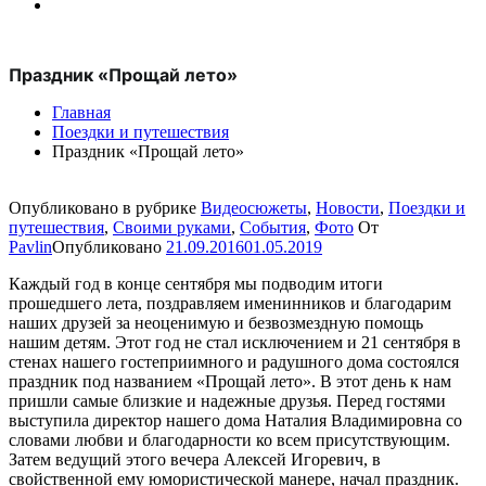
Праздник «Прощай лето»
Главная
Поездки и путешествия
Праздник «Прощай лето»
Опубликовано в рубрике
Видеосюжеты
,
Новости
,
Поездки и
путешествия
,
Своими руками
,
События
,
Фото
От
Pavlin
Опубликовано
21.09.2016
01.05.2019
Каждый год в конце сентября мы подводим итоги
прошедшего лета, поздравляем именинников и благодарим
наших друзей за неоценимую и безвозмездную помощь
нашим детям. Этот год не стал исключением и 21 сентября в
стенах нашего гостеприимного и радушного дома состоялся
праздник под названием «Прощай лето». В этот день к нам
пришли самые близкие и надежные друзья. Перед гостями
выступила директор нашего дома Наталия Владимировна со
словами любви и благодарности ко всем присутствующим.
Затем ведущий этого вечера Алексей Игоревич, в
свойственной ему юмористической манере, начал праздник.