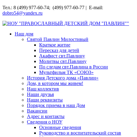
Перейти
Тел.: 8 (499) 977-60-74; (499) 977-60-77 | E-mail:
к
dobro54@yandex.ru
содержимому
НОУ "ПРАВОСЛАВНЫЙ ДЕТСКИЙ ДОМ "ПАВЛИН""
Наш дом
Святой Павлин Милостивый
Краткое житие
Пересказ для детей
Акафист свт.Павлину
Молитвы свт.Павлину
По следам свт.Павлина в России
Мультфильм ТК «СОЮЗ»
История Детского дома «Павлин»
Дом, в котором мы живем!
Наш коллектив
Наши друзья
Наши реквизиты
Порядок приема в наш Дом
Вакансии
Адрес и контакты
Сведения о НОУ
Основные сведения
Руководство и воспитательский состав